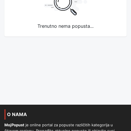
Trenutno nema popusta...
O NAMA
MojPopust
je online portal za popuste različitih kategorija u
čitavom regionu. Pronađite aktuelne popuste ili objavite svoj